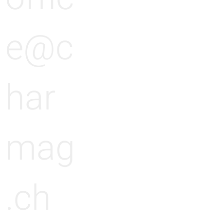
e@c
har
mag
.ch