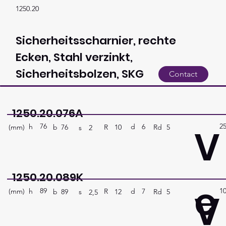
1250.20
Sicherheitsscharnier, rechte
Ecken, Stahl verzinkt,
Sicherheitsbolzen, SKG
Contact
1250.20.076A
76
2
V
h
6
d
(mm)
R
Rd
5
10
b
76
s
2
1250.20.089K
e
89
1
V
h
7
d
(mm)
R
Rd
5
12
b
89
s
2,5