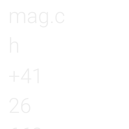
mag.c
h
+41
26