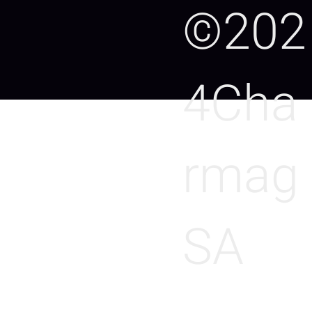
©202
4Cha
rmag
SA