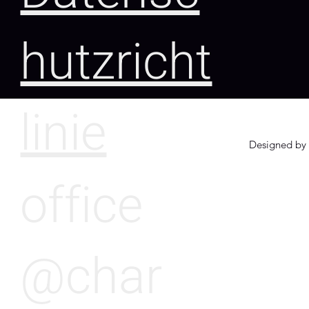
hutzricht
linie
Designed by 
office
@char